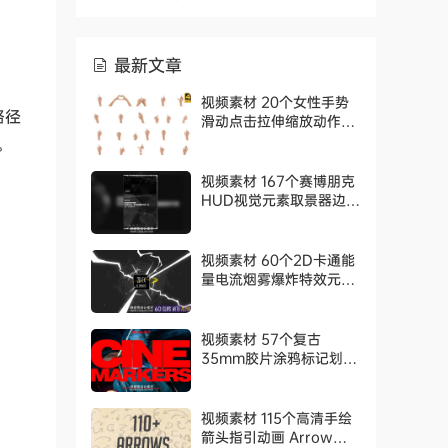
最新文章
视频素材 20个女性手势
路径
滑动点击拉伸缩放动作动
画 Female Hand
。
Gestures 4K Pack
视频素材 167个赛博朋克
HUD视觉元素取景器边框
图标动画 Blindusk –
Animated Visual
Elements
视频素材 60个2D卡通能
量电流烟雾爆炸特效元素
动画 2D FX Elements
视频素材 57个复古
35mm胶片涂鸦标记划痕
打孔叠加动画 AcidBite –
CineMarkers
视频素材 115个高清手绘
箭头指引动画 Arrow