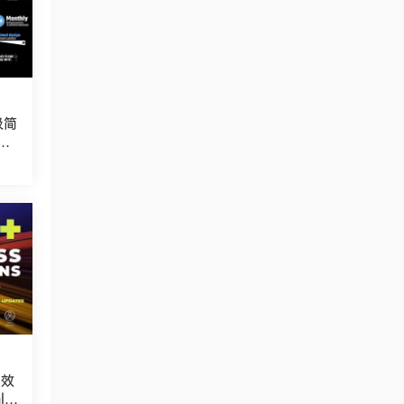
极简
ts
光效
le