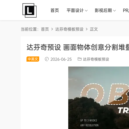
首页
平面设计
影视后期
P
当前位置：
首页
达芬奇模板预设
正文
达芬奇预设 画面物体创意分割堆叠平滑流
中英文
2026-06-25
达芬奇模板预设