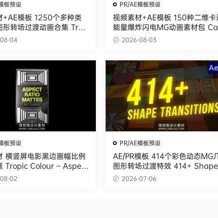
E模板预设
PR/AE模板预设
+AE模板 1250个多种类
视频素材+AE模板 150种二维卡
形转场过渡动画合集 Tran
能量爆炸闪电MG动画素材包 Car
oon Fx
08-04
2026-08-03
E模板预设
PR/AE模板预设
材 横竖屏电影黑边画幅比例
AE/PR模板 414个彩色动态MG
ropic Colour – Aspect
图形转场过渡特效 414+ Shape 
Mattes
ansitions
08-02
2026-07-06