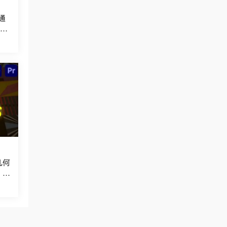
通
t
几何
Tr