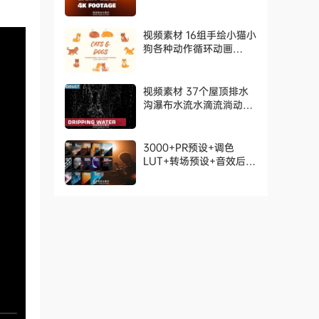
画 Cinematic Light
Leaks Pack
视频素材 16组手绘小猫小
狗各种动作循环动画
Cats And Dogs. Hand
Drawn Pack
视频素材 37个屋顶排水
沟瀑布水流水滴流淌动画
Actionvfx – Dripping
Water Assets
3000+PR预设+调色
LUT+转场预设+音效后期
全能素材包 Platinum
Bundle：Complete All
in 1-3000+