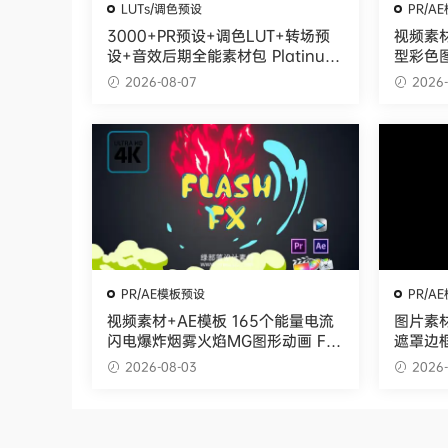
LUTs/调色预设
PR/A
3000+PR预设+调色LUT+转场预
视频素材
设+音效后期全能素材包 Platinum
型彩色图
Bundle：Complete All in 1-300
sitions
2026-08-07
2026-
0+
PR/AE模板预设
PR/A
视频素材+AE模板 165个能量电流
图片素
闪电爆炸烟雾火焰MG图形动画 Fla
遮罩边框 T
sh Fx Element Pack
Ratio 
2026-08-03
2026-