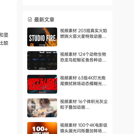
最新文章
视频素材 203组真实火焰
和显
燃烧火苗火星特效动画
Rampant Design Tools
比较
– Studio Fire
视频素材 124个动物生物
恐龙鸟蛇鲸鲨鱼各种动作
动画 Production Crate
– Animals & Creatures
视频素材 63组4K灯光拖
尾擦拭转场动态模糊光效
过渡动画 AcidBite –
Wipe Light Transitions
视频素材 16个体积光灰尘
粒子叠加动画
RocketStock –
Volumetric Light and
Dust Overlays
视频素材 100个4K电影级
镜头漏光闪烁叠加转场动