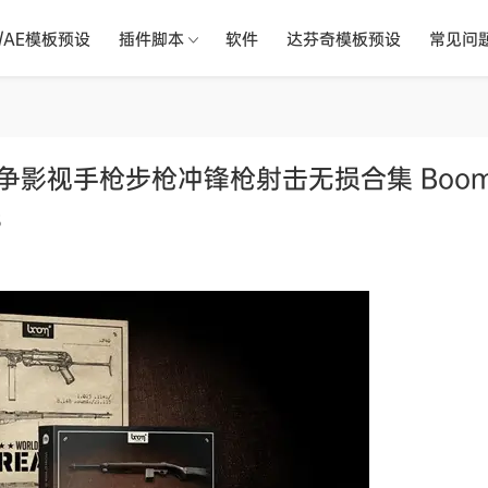
R/AE模板预设
插件脚本
软件
达芬奇模板预设
常见问
争影视手枪步枪冲锋枪射击无损合集 Boom 
s