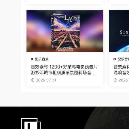
0+
配乐音效
配乐音
音效素材 1200+好莱坞电影预告片
音效素材
洛杉矶城市粗粝质感氛围转场音效
混响音效 
SoundMorph – L.A. GRIT
atic W
2026-07-31
2026-