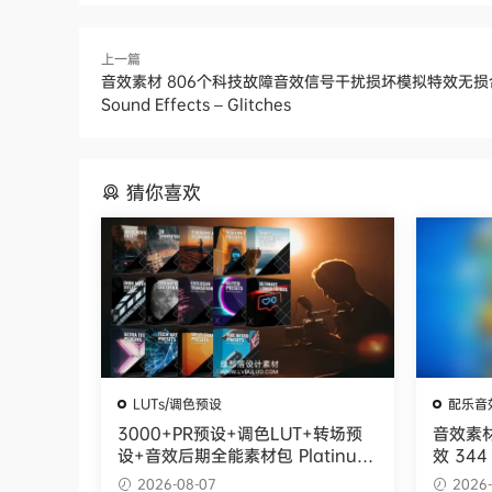
上一篇
音效素材 806个科技故障音效信号干扰损坏模拟特效无损合集
Sound Effects – Glitches
猜你喜欢
LUTs/调色预设
配乐音
3000+PR预设+调色LUT+转场预
音效素
设+音效后期全能素材包 Platinum
效 344 
Bundle：Complete All in 1-300
m Mini
2026-08-07
2026-