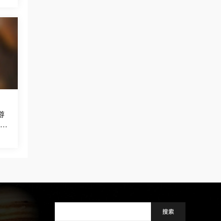
游
to
e –
ch
bra