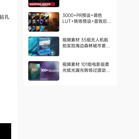
Actionvfx – Dripping
Water Assets
3000+PR预设+调色
 钻孔
LUT+转场预设+音效后期
全能素材包 Platinum
Bundle：Complete All
in 1-3000+
视频素材 35组无人机航
拍实拍海边森林城市景观
空镜头合集 Visualsfx –
Drone Stock Footage
视频素材 101组电影级柔
光炫光漏光转场过渡动画
Light Leaks
Transitions