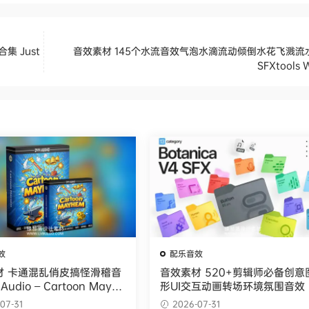
 Just
音效素材 145个水流音效气泡水滴流动倾倒水花飞溅流
SFXtools 
效
配乐音效
材 卡通混乱俏皮搞怪滑稽音
音效素材 520+剪辑师必备创意
Audio – Cartoon Mayhe
形UI交互动画转场环境氛围音效 
 Library
tanica v4 SFX
07-31
2026-07-31