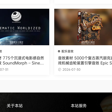
效
配乐音效
 775个沉浸式电影感自然
音效素材 5000个复古蒸汽朋克
SoundMorph – Sinem
戏机械齿轮装置引擎音效 Epic S
orldized
ck Media – Steampunk Gam
07-31
2026-07-30
Gadgets Retro-tech and Me
Inventions Sound Effects Li
ry
关于本站
本站服务