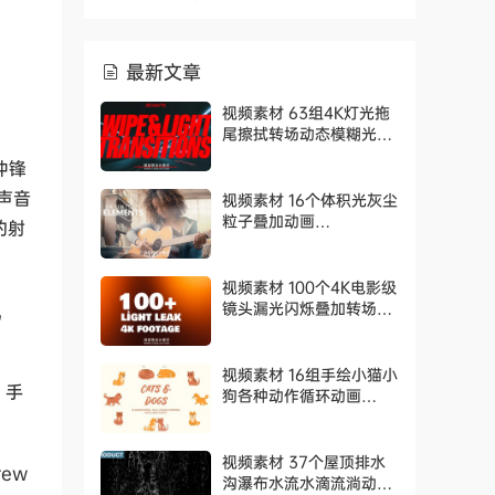
最新文章
视频素材 63组4K灯光拖
尾擦拭转场动态模糊光效
过渡动画 AcidBite –
冲锋
Wipe Light Transitions
声音
视频素材 16个体积光灰尘
粒子叠加动画
的射
RocketStock –
Volumetric Light and
Dust Overlays
视频素材 100个4K电影级
G，
镜头漏光闪烁叠加转场动
画 Cinematic Light
Leaks Pack
视频素材 16组手绘小猫小
K 手
狗各种动作循环动画
Cats And Dogs. Hand
Drawn Pack
视频素材 37个屋顶排水
rew
沟瀑布水流水滴流淌动画