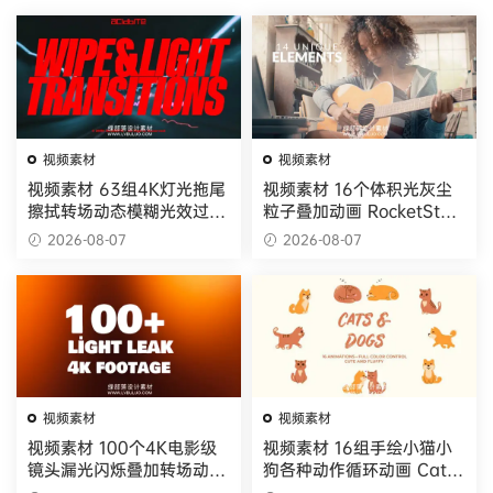
视频素材
视频素材
视频素材 63组4K灯光拖尾
视频素材 16个体积光灰尘
擦拭转场动态模糊光效过渡
粒子叠加动画 RocketStoc
动画 AcidBite – Wipe Lig
k – Volumetric Light an
2026-08-07
2026-08-07
ht Transitions
d Dust Overlays
视频素材
视频素材
视频素材 100个4K电影级
视频素材 16组手绘小猫小
镜头漏光闪烁叠加转场动画
狗各种动作循环动画 Cats
Cinematic Light Leaks P
And Dogs. Hand Drawn