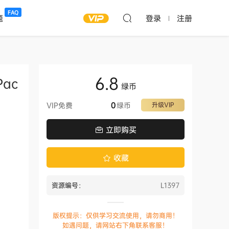
FAQ
题
登录
注册
6.8
ac
绿币
VIP免费
0
绿币
升级VIP
立即购买
收藏
资源编号：
L1397
版权提示：仅供学习交流使用，请勿商用！
如遇问题，请网站右下角联系客服！