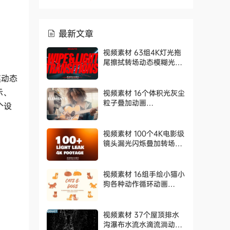
最新文章
视频素材 63组4K灯光拖
尾擦拭转场动态模糊光效
过渡动画 AcidBite –
模动态
Wipe Light Transitions
示、
视频素材 16个体积光灰尘
粒子叠加动画
个设
RocketStock –
Volumetric Light and
Dust Overlays
视频素材 100个4K电影级
镜头漏光闪烁叠加转场动
画 Cinematic Light
Leaks Pack
视频素材 16组手绘小猫小
狗各种动作循环动画
Cats And Dogs. Hand
Drawn Pack
视频素材 37个屋顶排水
沟瀑布水流水滴流淌动画