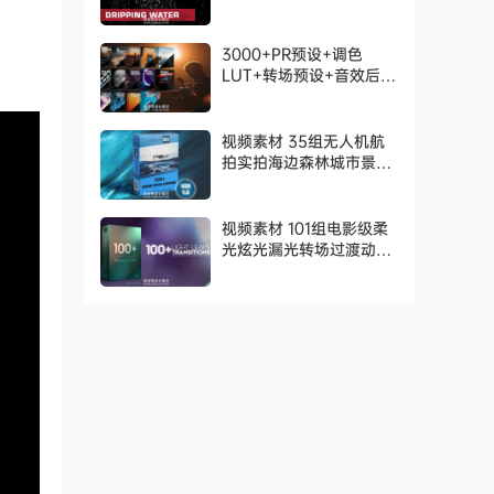
Actionvfx – Dripping
Water Assets
3000+PR预设+调色
LUT+转场预设+音效后期
全能素材包 Platinum
Bundle：Complete All
in 1-3000+
视频素材 35组无人机航
拍实拍海边森林城市景观
空镜头合集 Visualsfx –
Drone Stock Footage
视频素材 101组电影级柔
光炫光漏光转场过渡动画
Light Leaks
Transitions