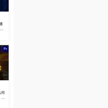
通
t
几何
Tr