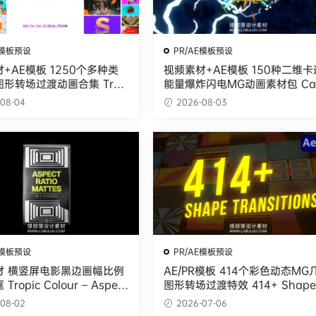
E模板预设
PR/AE模板预设
+AE模板 1250个多种类
视频素材+AE模板 150种二维卡
形转场过渡动画合集 Tran
能量爆炸闪电MG动画素材包 Car
oon Fx
08-04
2026-08-03
E模板预设
PR/AE模板预设
材 横竖屏电影黑边画幅比例
AE/PR模板 414个彩色动态MG
ropic Colour – Aspect
图形转场过渡特效 414+ Shape 
Mattes
ansitions
08-02
2026-07-06