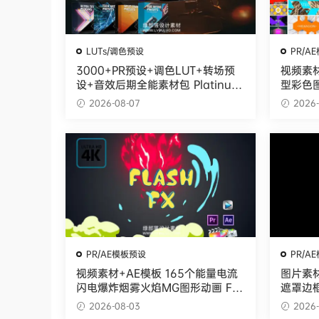
LUTs/调色预设
PR/A
3000+PR预设+调色LUT+转场预
视频素材
设+音效后期全能素材包 Platinum
型彩色图
Bundle：Complete All in 1-300
sitions
2026-08-07
2026-
0+
PR/AE模板预设
PR/A
视频素材+AE模板 165个能量电流
图片素
闪电爆炸烟雾火焰MG图形动画 Fla
遮罩边框 T
sh Fx Element Pack
Ratio 
2026-08-03
2026-